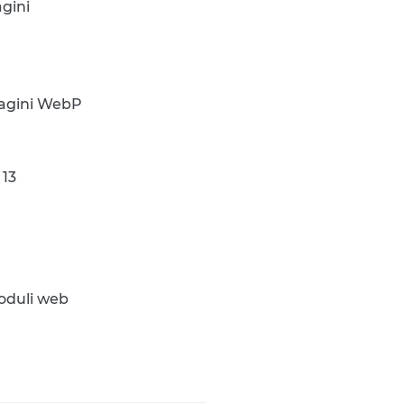
agini
mmagini WebP
 13
moduli web