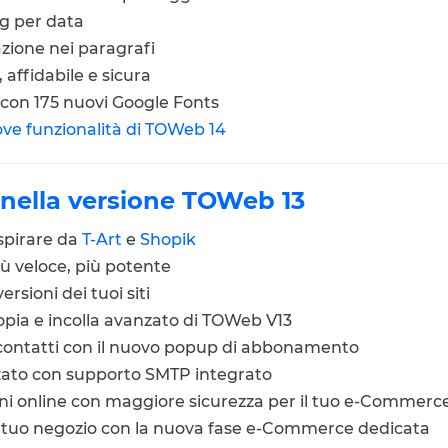
log per data
azione nei paragrafi
 affidabile e sicura
ti con 175 nuovi Google Fonts
uove funzionalità di TOWeb 14
 nella versione TOWeb 13
ispirare da
T-Art
e
Shopik
iù veloce, più potente
rsioni dei tuoi siti
 copia e incolla avanzato di TOWeb V13
i contatti con il nuovo popup di abbonamento
zzato con supporto SMTP integrato
oni online con maggiore sicurezza per il tuo e-Commerc
l tuo negozio con la nuova fase e-Commerce dedicata