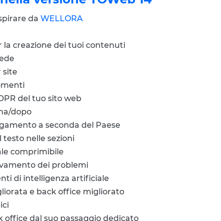
ispirare da
WELLORA
er la creazione dei tuoi contenuti
hede
site
omenti
DPR del tuo sito web
ma/dopo
pagamento a seconda del Paese
 testo nelle sezioni
le comprimibile
evamento dei problemi
ti di intelligenza artificiale
gliorata e back office migliorato
ici
k office dal suo passaggio dedicato