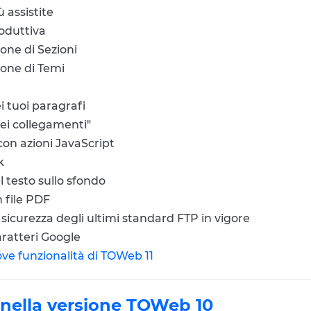
 assistite
roduttiva
one di Sezioni
one di Temi
ei tuoi paragrafi
ei collegamenti"
con azioni JavaScript
k
l testo sullo sfondo
n file PDF
a sicurezza degli ultimi standard FTP in vigore
aratteri Google
uove funzionalità di TOWeb 11
 nella versione TOWeb 10