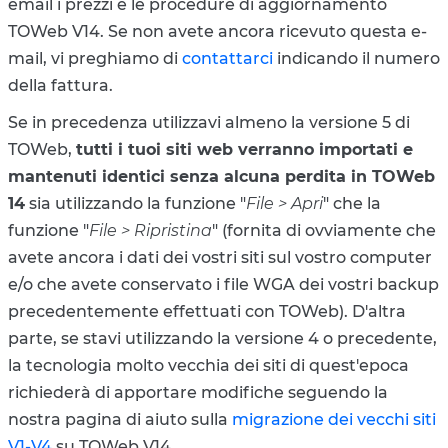
email i prezzi e le procedure di aggiornamento
TOWeb V14. Se non avete ancora ricevuto questa e-
mail, vi preghiamo di
contattarci
indicando il numero
della fattura.
Se in precedenza utilizzavi almeno la versione 5 di
TOWeb,
tutti i tuoi siti web verranno importati e
mantenuti identici senza alcuna perdita in TOWeb
14
sia utilizzando la funzione "
File > Apri
" che la
funzione "
File > Ripristina
" (fornita di ovviamente che
avete ancora i dati dei vostri siti sul vostro computer
e/o che avete conservato i file WGA dei vostri backup
precedentemente effettuati con TOWeb). D'altra
parte, se stavi utilizzando la versione 4 o precedente,
la tecnologia molto vecchia dei siti di quest'epoca
richiederà di apportare modifiche seguendo la
nostra pagina di aiuto sulla
migrazione dei vecchi siti
V1-V4
su TOWeb V14 .