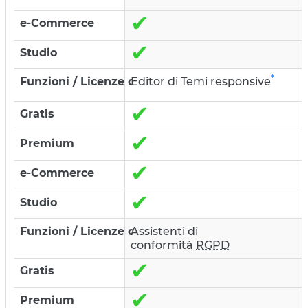
✔
✔
*
Editor di Temi responsive
✔
✔
✔
✔
Assistenti di
conformità
RGPD
✔
✔