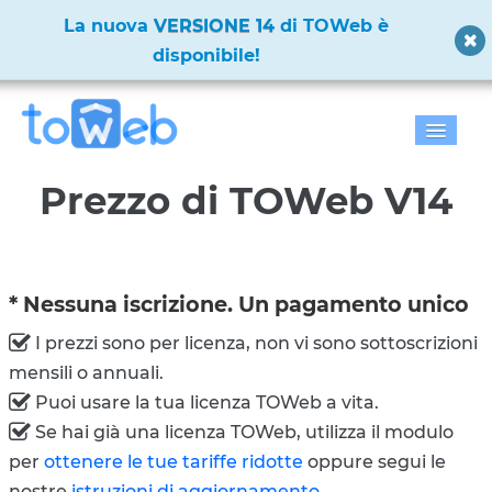
✨
La nuova
VERSIONE 14
di TOWeb è
disponibile!
✨
Home
Prezzo di TOWeb V14
Caratteristiche
Scarica
* Nessuna iscrizione. Un pagamento unico
Prezzo
I prezzi sono per licenza, non vi sono sottoscrizioni
mensili o annuali.
Galleria
Puoi usare la tua licenza TOWeb a vita.
Supporto
Se hai già una licenza TOWeb, utilizza il modulo
per
ottenere le tue tariffe ridotte
oppure segui le
nostre
istruzioni di aggiornamento
.