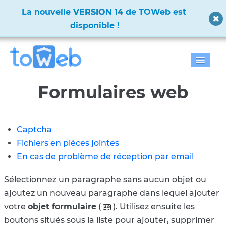
✨
La nouvelle
VERSION 14
de TOWeb est
disponible !
✨
Accueil
Formulaires web
Fonctions
Captcha
Télécharger
Fichiers en pièces jointes
Tarifs
En cas de problème de réception par email
Blog
Sélectionnez un paragraphe sans aucun objet ou
ajoutez un nouveau paragraphe dans lequel ajouter
Galerie
votre
objet formulaire
(
). Utilisez ensuite les
boutons situés sous la liste pour ajouter, supprimer
Documentation