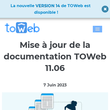
✨
La nouvelle
VERSION 14
de TOWeb est
disponible !
✨
Accueil
Mise à jour de la
Fonctions
documentation TOWeb
Télécharger
11.06
Tarifs
7 Juin 2023
Blog
Galerie
Documentation