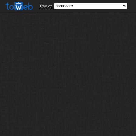
Template
: