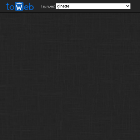
Template
: