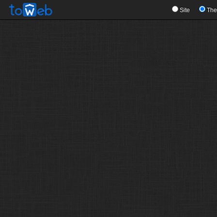
Site
Th