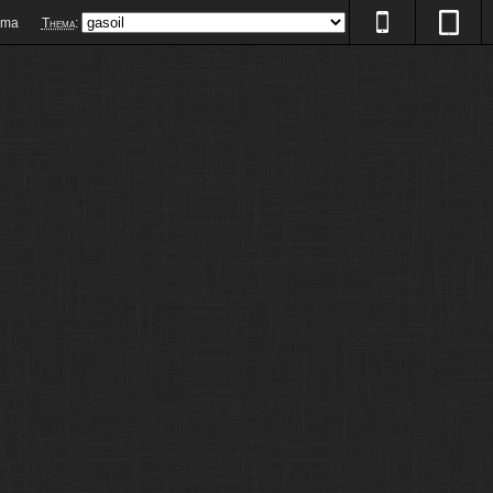
ema
Thema
: